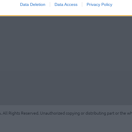
Data Deletion
Data Access
Privacy Policy
. All Rights Reserved. Unauthorized copying or distributing part or the who