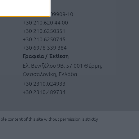
Ελλάδα
+30 210.6209909-10
+30 210.620 44 00
+30 210.6250351
+30 210.6250745
+30 6978 339 384
Γραφεία / Έκθεση
Ελ. Βενιζέλου 9Β, 57 001 Θέρμη,
Θεσσαλονίκη, Ελλάδα
+30 2310.024933
+30 2310.489734
le content of this site without permission is strictly