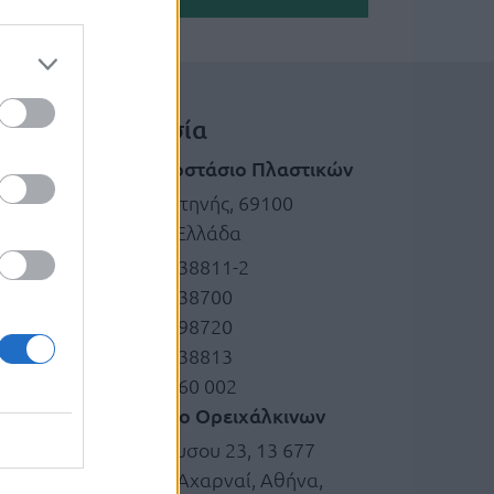
Τοποθεσία
Έδρα|Εργοστάσιο Πλαστικών
ΒΙ.ΠΕ. Κομοτηνής, 69100
Κομοτηνή, Ελλάδα
+30 25310.38811-2
+30 25310.38700
+30 25310.98720
+30 25310.38813
+30 6974 060 002
Εργοστάσιο Ορειχάλκινων
Κεφαλόβρυσου 23, 13 677
Μονομάτι, Αχαρναί, Αθήνα,