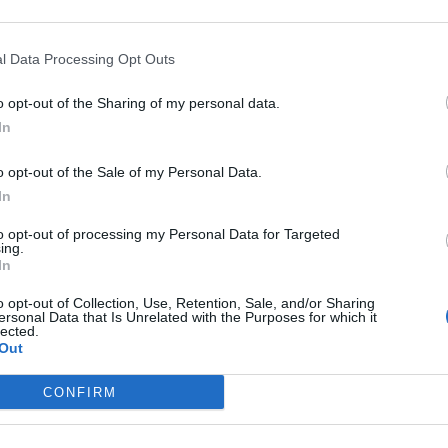
l Data Processing Opt Outs
o opt-out of the Sharing of my personal data.
αιρεία
Προϊόντα
In
τητα
Ενδοδαπέδια
κό
Ενδοδαπέδια Ξηράς Δόμησης
o opt-out of the Sale of my Personal Data.
ής Παρουσία
AquaPlus
In
νική Ευθύνη
ComoPex
to opt-out of processing my Personal Data for Targeted
ρια
ComoPexAlPex
ing.
In
η Εικόνων
ComoFlex
u
Unisol
o opt-out of Collection, Use, Retention, Sale, and/or Sharing
AtlasPlus
ersonal Data that Is Unrelated with the Purposes for which it
lected.
Atlas Plus Echo Silent
Out
Γεωθερμία
CONFIRM