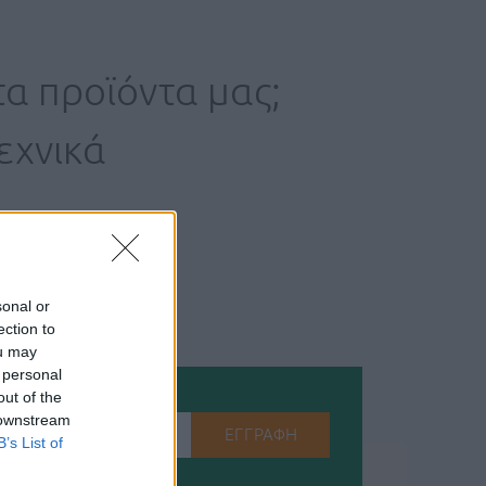
τα προϊόντα μας;
εχνικά
sonal or
ection to
ou may
 personal
out of the
 downstream
ΕΓΓΡΑΦΗ
B’s List of