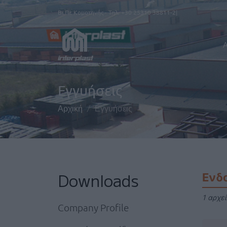
Παράκαμψη προς το κυρίως περιεχόμενο
Βι.Πε Κομοτηνής - Τηλ.
+30 25310 38811-2
Α
Εγγυήσεις
Αρχική
Εγγυήσεις
Downloads
Ενδ
1 αρχε
Company Profile