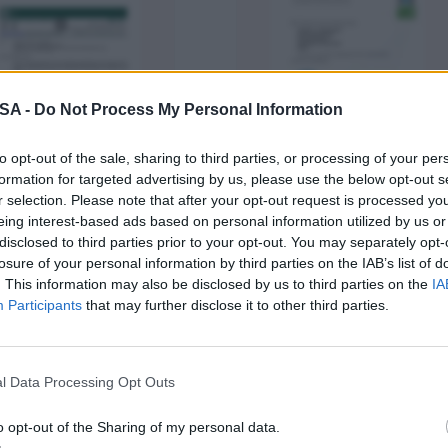
 SA -
Do Not Process My Personal Information
to opt-out of the sale, sharing to third parties, or processing of your per
formation for targeted advertising by us, please use the below opt-out s
r selection. Please note that after your opt-out request is processed y
eing interest-based ads based on personal information utilized by us or
τήστε άδεια για Λήψη
Ζητήστε άδεια για Λήψη
disclosed to third parties prior to your opt-out. You may separately opt-
losure of your personal information by third parties on the IAB’s list of
. This information may also be disclosed by us to third parties on the
IA
Participants
that may further disclose it to other third parties.
WRAS | MANIFOLD
Como-Pex
WRAS | WALL PLATE
Como-Pex
ELBOW
l Data Processing Opt Outs
o opt-out of the Sharing of my personal data.