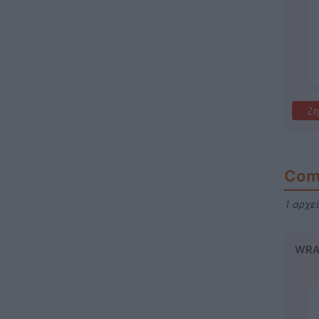
Ζη
Com
1 αρχε
WRA