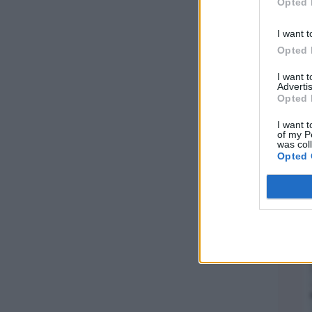
Opted 
I want t
Opted 
I want 
Advertis
Opted 
Ζη
I want t
of my P
was col
Opted 
C