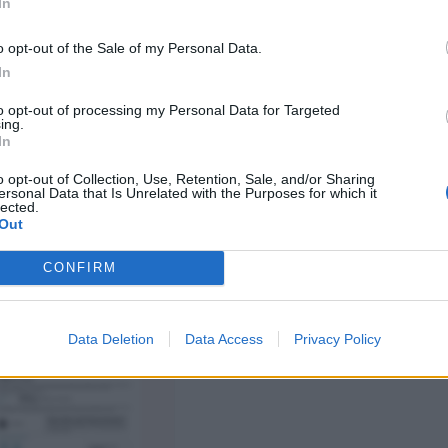
In
o opt-out of the Sale of my Personal Data.
In
to opt-out of processing my Personal Data for Targeted
ing.
In
τήστε άδεια για Λήψη
Ζητήστε άδεια για Λήψη
o opt-out of Collection, Use, Retention, Sale, and/or Sharing
ersonal Data that Is Unrelated with the Purposes for which it
lected.
Out
CONFIRM
ERTIFICATS QB 08 -
Como-Pex
INTERPLAST SA -
COMOPEX SYSTEM
Data Deletion
Data Access
Privacy Policy