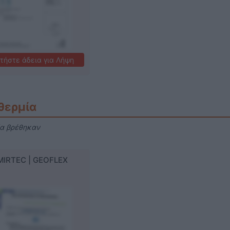
τήστε άδεια για Λήψη
θερμία
ία βρέθηκαν
MIRTEC | GEOFLEX
Γεωθερμία