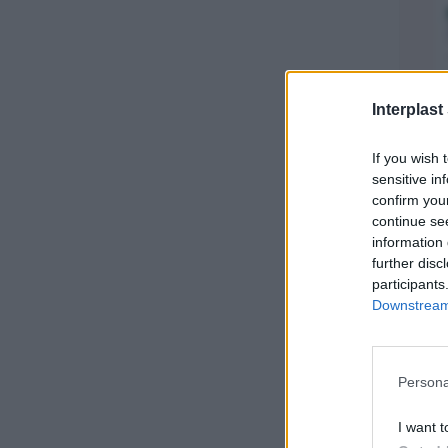
Interplast
If you wish 
sensitive in
confirm you
continue se
Ζη
information 
further disc
participants
Downstream 
Persona
I want t