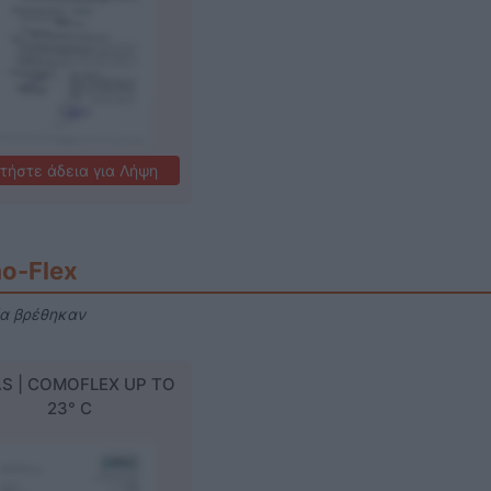
τήστε άδεια για Λήψη
o-Flex
ία βρέθηκαν
S | COMOFLEX UP TO
Como-Flex
23° C