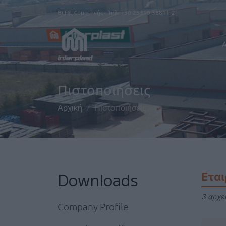
Παράκαμψη προς το κυρίως περιεχόμενο
Βι.Πε Κομοτηνής - Τηλ.
+30 25310 38811-2
Α
Πιστοποιήσεις
Αρχική
Πιστοποιήσεις
Downloads
Εται
3 αρχε
Company Profile