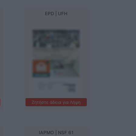
EPD | UFH
Como-Pex
Ζητήστε άδεια για Λήψη
IAPMO | NSF 61
Como-Pex