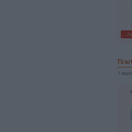
Ζη
Γεω
1 αρχε