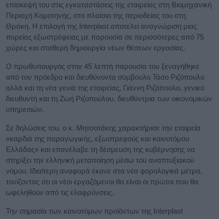
επίσκεψή του στις εγκαταστάσεις της εταιρείας στη Βιομηχανική
Περιοχή Κομοτηνής, στο πλαίσιο της περιοδείας του στη
Θράκη. Η επιλογή της Interplast αποτελεί αναγνώριση μιας
πορείας εξωστρέφειας με παρουσία σε περισσότερες από 75
χώρες και σταθερή δημιουργία νέων θέσεων εργασίας.
Ο πρωθυπουργός στην 45 λεπτή παρουσία του ξεναγήθηκε
από τον πρόεδρο και διευθύνοντα σύμβουλο Τάσο Ριζόπουλο
αλλά και τη νέα γενιά της εταιρείας, Γιάννη Ριζόπουλο, γενικό
διευθυντή και τη Ζωή Ριζοπούλου, διευθύντρια των οικονομικών
υπηρεσιών.
Σε δηλώσεις του, ο κ. Μητσοτάκης χαρακτήρισε την εταιρεία
«καρδιά της παραγωγικής, εξωστρεφούς και καινοτόμου
Ελλάδας» και επανέλαβε τη δέσμευση της κυβέρνησης να
στηρίξει την ελληνική μεταποίηση μέσω του αναπτυξιακού
νόμου. Ιδιαίτερη αναφορά έκανε στα νέα φορολογικά μέτρα,
τονίζοντας ότι οι νέοι εργαζόμενοι θα είναι οι πρώτοι που θα
ωφεληθούν από τις ελαφρύνσεις.
Την σημασία των καινοτόμων προϊόντων της Interplast