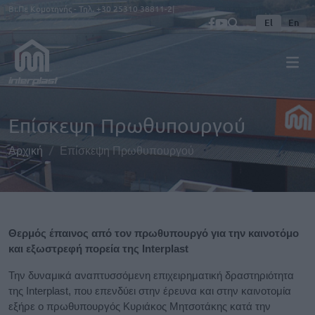
Παράκαμψη προς το κυρίως περιεχόμενο
Βι.Πε Κομοτηνής - Τηλ.
+30 25310 38811-2
El
En
Επίσκεψη Πρωθυπουργού
Αρχική
Επίσκεψη Πρωθυπουργού
Θερμός έπαινος από τον πρωθυπουργό για την καινοτόμο
και εξωστρεφή πορεία της Interplast
Την δυναμικά αναπτυσσόμενη επιχειρηματική δραστηριότητα
της Interplast, που επενδύει στην έρευνα και στην καινοτομία
εξήρε ο πρωθυπουργός Κυριάκος Μητσοτάκης κατά την