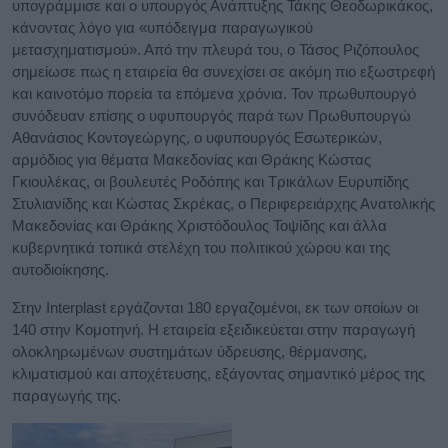
υπογράμμισε και ο υπουργός Ανάπτυξης Τάκης Θεοδωρικάκος,
κάνοντας λόγο για «υπόδειγμα παραγωγικού
μετασχηματισμού». Από την πλευρά του, ο Τάσος Ριζόπουλος
σημείωσε πως η εταιρεία θα συνεχίσει σε ακόμη πιο εξωστρεφή
και καινοτόμο πορεία τα επόμενα χρόνια. Τον πρωθυπουργό
συνόδευαν επίσης ο υφυπουργός παρά των Πρωθυπουργώ
Αθανάσιος Κοντογεώργης, ο υφυπουργός Εσωτερικών,
αρμόδιος για θέματα Μακεδονίας και Θράκης Κώστας
Γκιουλέκας, οι βουλευτές Ροδόπης και Τρικάλων Ευρυπίδης
Στυλιανίδης και Κώστας Σκρέκας, ο Περιφερειάρχης Ανατολικής
Μακεδονίας και Θράκης Χριστόδουλος Τοψίδης και άλλα
κυβερνητικά τοπικά στελέχη του πολιτικού χώρου και της
αυτοδιοίκησης.
Στην Interplast εργάζονται 180 εργαζομένοι, εκ των οποίων οι
140 στην Κομοτηνή. Η εταιρεία εξειδικεύεται στην παραγωγή
ολοκληρωμένων συστημάτων ύδρευσης, θέρμανσης,
κλιματισμού και αποχέτευσης, εξάγοντας σημαντικό μέρος της
παραγωγής της.