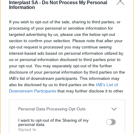
Interplast SA -
Do Not Process My Personal
Information
If you wish to opt-out of the sale, sharing to third parties, or
processing of your personal or sensitive information for
targeted advertising by us, please use the below opt-out
section to confirm your selection. Please note that after your
opt-out request is processed you may continue seeing
interest-based ads based on personal information utilized by
us or personal information disclosed to third parties prior to
your opt-out. You may separately opt-out of the further
disclosure of your personal information by third parties on the
Θέλετε να είστε ενήμεροι για κάθε
IAB’s list of downstream participants. This information may
also be disclosed by us to third parties on the
IAB’s List of
νέα εξέλιξη στα προϊόντα μας;
Downstream Participants
that may further disclose it to other
third parties.
Αποκτήστε πρόσβαση σε τεχνικά
Personal Data Processing Opt Outs
εγχειρίδια και τεχνικά
I want to opt-out of the Sharing of my
χαρακτηριστικά τους.
personal data.
Opted In