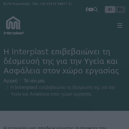
Παράκαμψη προς το κυρίως περιεχόμενο
Βι.Πε Κομοτηνής - Τηλ.
+30 25310 38811-2
El
En
Η Interplast επιβεβαιώνει τη
δέσμευσή της για την Υγεία και
Ασφάλεια στον χώρο εργασίας
Αρχική
Τα νέα μας
Η Interplast επιβεβαιώνει τη δέσμευσή της για την
Υγεία και Ασφάλεια στον χώρο εργασίας
Η εταιρεία μας αποδεικνύοντας έμπρακτα την