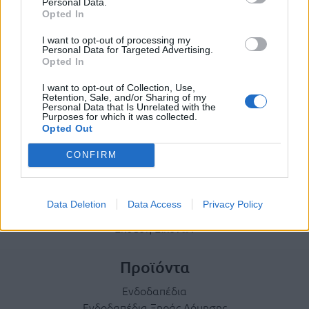
Personal Data.
Opted In
I want to opt-out of processing my
Personal Data for Targeted Advertising.
Terms & Privacy Menu
Όροι Χρήσης
Πολιτική Απορρήτου
Opted In
I want to opt-out of Collection, Use,
Retention, Sale, and/or Sharing of my
Personal Data that Is Unrelated with the
Purposes for which it was collected.
Η εταιρεία
Opted Out
Ταυτότητα
CONFIRM
Ιστορικό
Διεθνής Παρουσία
Κοινωνική Ευθύνη
Data Deletion
Data Access
Privacy Policy
Σεμινάρια
Έκθεση Εικόνων
Προϊόντα
Ενδοδαπέδια
Ενδοδαπέδια Ξηράς Δόμησης