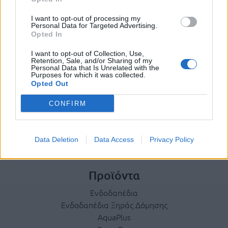
I want to opt-out of processing my
Terms & Privacy Menu
Όροι Χρήσης
Πολιτική Απορρήτου
Personal Data for Targeted Advertising.
Opted In
I want to opt-out of Collection, Use,
Retention, Sale, and/or Sharing of my
Η εταιρεία
Personal Data that Is Unrelated with the
Purposes for which it was collected.
Ταυτότητα
Opted Out
Ιστορικό
CONFIRM
Διεθνής Παρουσία
Κοινωνική Ευθύνη
Σεμινάρια
Data Deletion
Data Access
Privacy Policy
Έκθεση Εικόνων
Προϊόντα
Ενδοδαπέδια
Ενδοδαπέδια Ξηράς Δόμησης
AquaPlus