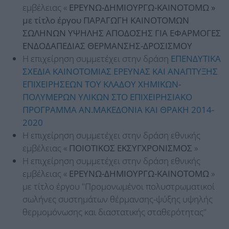
εμβέλειας «
ΕΡΕΥΝΩ-ΔΗΜΙΟΥΡΓΩ-ΚΑΙΝΟΤΟΜΩ »
με τίτλο έργου ΠΑΡΑΓΩΓΗ ΚΑΙΝΟΤΟΜΩΝ
ΣΩΛΗΝΩΝ ΥΨΗΛΗΣ ΑΠΟΔΟΣΗΣ ΓΙΑ ΕΦΑΡΜΟΓΕΣ
ΕΝΔΟΔΑΠΕΔΙΑΣ ΘΕΡΜΑΝΣΗΣ-ΔΡΟΣΙΣΜΟΥ
Η επιχείρηση συμμετέχει στην δράση
ΕΠΕΝΔΥΤΙΚΑ
ΣΧΕΔΙΑ ΚΑΙΝΟΤΟΜΙΑΣ ΕΡΕΥΝΑΣ ΚΑΙ ΑΝΑΠΤΥΞΗΣ
ΕΠΙΧΕΙΡΗΣΕΩΝ ΤΟΥ ΚΛΑΔΟΥ ΧΗΜΙΚΩΝ-
ΠΟΛΥΜΕΡΩΝ ΥΛΙΚΩΝ ΣΤΟ ΕΠΙΧΕΙΡΗΣΙΑΚΟ
ΠΡΟΓΡΑΜΜΑ ΑΝ.ΜΑΚΕΔΟΝΙΑ ΚΑΙ ΘΡΑΚΗ 2014-
2020
Η επιχείρηση συμμετέχει στην δράση εθνικής
εμβέλειας «
ΠΟΙΟΤΙΚΟΣ ΕΚΣΥΓΧΡΟΝΙΣΜΟΣ
»
Η επιχείρηση συμμετέχει στην δράση εθνικής
εμβέλειας «
ΕΡΕΥΝΩ-ΔΗΜΙΟΥΡΓΩ-ΚΑΙΝΟΤΟΜΩ
»
με τίτλο έργου "Προμονωμένοι πολυστρωματικοί
σωλήνες συστημάτων θέρμανσης-ψύξης υψηλής
θερμομόνωσης και διαστατικής σταθερότητας"