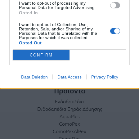
I want to opt-out of processing my
Personal Data for Targeted Advertising.
Opted In
Η εταιρεία
I want to opt-out of Collection, Use,
Retention, Sale, and/or Sharing of my
Personal Data that Is Unrelated with the
Ταυτότητα
Purposes for which it was collected.
Ιστορικό
Opted Out
Διεθνής Παρουσία
CONFIRM
Κοινωνική Ευθύνη
Σεμινάρια
Έκθεση Εικόνων
Data Deletion
Data Access
Privacy Policy
Προϊόντα
Ενδοδαπέδια
Ενδοδαπέδια Ξηράς Δόμησης
AquaPlus
ComoPex
ComoPexAlPex
ComoFlex