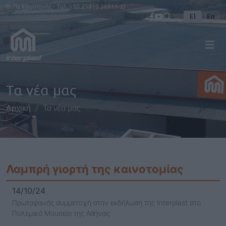
Παράκαμψη προς το κυρίως περιεχόμενο
Βι.Πε Κομοτηνής - Τηλ.
+30 25310 38811-2
El
En
Τα νέα μας
Αρχική
Τα νέα μας
Λαμπρή γιορτή της καινοτομίας
14/10/24
Πρωτοφανής συμμετοχή στην εκδήλωση της Interplast στο
Πολεμικό Μουσείο της Αθήνας