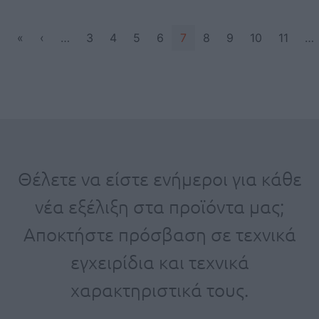
Σελιδοποίηση
First page
Προηγούμενη σελίδα
«
‹
…
3
4
5
6
7
8
9
10
11
…
Θέλετε να είστε ενήμεροι για κάθε
νέα εξέλιξη στα προϊόντα μας;
Αποκτήστε πρόσβαση σε τεχνικά
εγχειρίδια και τεχνικά
χαρακτηριστικά τους.