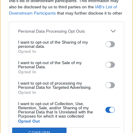
IAB’s list of downstream participants. This information may
also be disclosed by us to third parties on the
IAB’s List of
Social Media
Downstream Participants
that may further disclose it to other
third parties.
Personal Data Processing Opt Outs
Terms & Privacy Menu
Όροι Χρήσης
Πολιτική Απορρήτου
I want to opt-out of the Sharing of my
personal data.
Opted In
I want to opt-out of the Sale of my
Η εταιρεία
Personal Data.
Opted In
Ταυτότητα
I want to opt-out of processing my
Ιστορικό
Personal Data for Targeted Advertising.
Διεθνής Παρουσία
Opted In
Κοινωνική Ευθύνη
I want to opt-out of Collection, Use,
Σεμινάρια
Retention, Sale, and/or Sharing of my
Personal Data that Is Unrelated with the
Έκθεση Εικόνων
Purposes for which it was collected.
Opted Out
Προϊόντα
CONFIRM