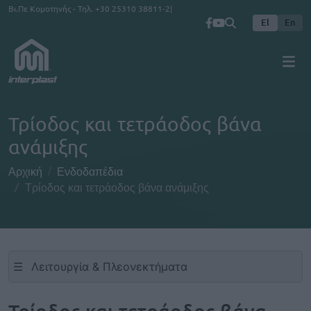
Παράκαμψη προς το κυρίως περιεχόμενο
Βι.Πε Κομοτηνής - Τηλ.
+30 25310 38811-2
El
En
Τρίοδος και τετράοδος βάνα
ανάμιξης
Αρχική
Ενδοδαπέδια
Τρίοδος και τετράοδος βάνα ανάμιξης
☰
Τρίοδος και τετράοδος βάνα