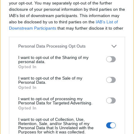
your opt-out. You may separately opt-out of the further
disclosure of your personal information by third parties on the
IAB’s list of downstream participants. This information may
also be disclosed by us to third parties on the
IAB’s List of
Social Media
Downstream Participants
that may further disclose it to other
third parties.
Personal Data Processing Opt Outs
Terms & Privacy Menu
Όροι Χρήσης
Πολιτική Απορρήτου
I want to opt-out of the Sharing of my
personal data.
Opted In
I want to opt-out of the Sale of my
Η εταιρεία
Personal Data.
Opted In
Ταυτότητα
Ιστορικό
I want to opt-out of processing my
Personal Data for Targeted Advertising.
Διεθνής Παρουσία
Opted In
Κοινωνική Ευθύνη
I want to opt-out of Collection, Use,
Σεμινάρια
Retention, Sale, and/or Sharing of my
Έκθεση Εικόνων
Personal Data that Is Unrelated with the
Purposes for which it was collected.