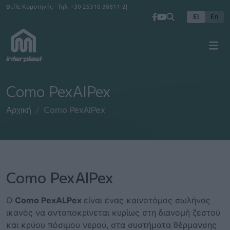
Παράκαμψη προς το κυρίως περιεχόμενο
Βι.Πε Κομοτηνής - Τηλ.
+30 25310 38811-2
El
En
Como PexAlPex
Αρχική
Como PexAlPex
Como PexAlPex
Ο
Como PexALPex
είναι ένας καινοτόμος σωλήνας
ικανός να ανταποκρίνεται κυρίως στη διανομή ζεστού
και κρύου πόσιμου νερού, στα συστήματα θέρμανσης