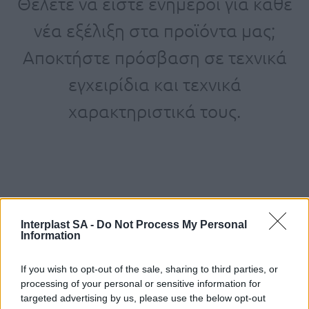
Θέλετε να είστε ενήμεροι για κάθε
νέα εξέλιξη στα προϊόντα μας;
Αποκτήστε πρόσβαση σε τεχνικά
εγχειρίδια και τεχνικά
χαρακτηριστικά τους.
Interplast SA -
Do Not Process My Personal
Information
If you wish to opt-out of the sale, sharing to third parties, or
ΕΓΓΡΑΦΕΙΤΕ ΓΙΑ ΝΑ ΠΑΙΡΝΕΤΕ ΤΙΣ
processing of your personal or sensitive information for
ΤΕΛΕΥΤΑΙΕΣ ΜΑΣ ΕΝΗΜΕΡΩΣΕΙΣ
targeted advertising by us, please use the below opt-out