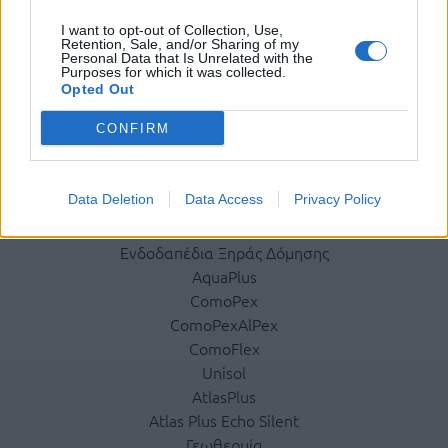
Ταυτότητα
I want to opt-out of Collection, Use,
Ιστορικό
Retention, Sale, and/or Sharing of my
Personal Data that Is Unrelated with the
Διεθνής Παρουσία
Purposes for which it was collected.
Κοινωνική Ευθύνη
Opted Out
Σεμινάρια
CONFIRM
Έκθεση Εικόνων
Προϊόντα
Data Deletion
Data Access
Privacy Policy
Ενδοδαπέδια
Ενδοδαπέδια Ξηράς Δόμησης
AquaPlus
ComoPex
ComoPexAlPex
ComoFlex
Unisol
AtlasPlus
Atlas Plus Echo Silent
Γεωθερμία