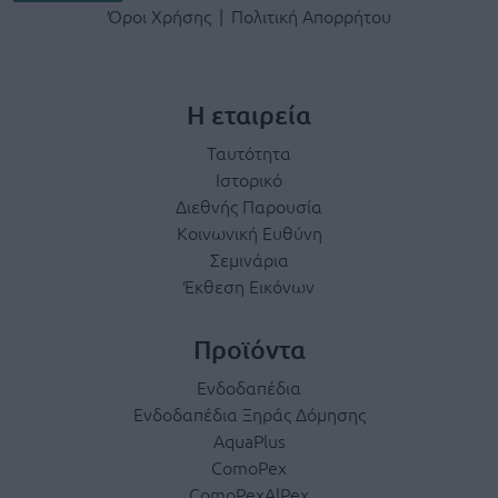
Terms & Privacy Menu
Όροι Χρήσης
Πολιτική Απορρήτου
Η εταιρεία
Ταυτότητα
Ιστορικό
Διεθνής Παρουσία
Κοινωνική Ευθύνη
Σεμινάρια
Έκθεση Εικόνων
Προϊόντα
Ενδοδαπέδια
Ενδοδαπέδια Ξηράς Δόμησης
AquaPlus
ComoPex
ComoPexAlPex