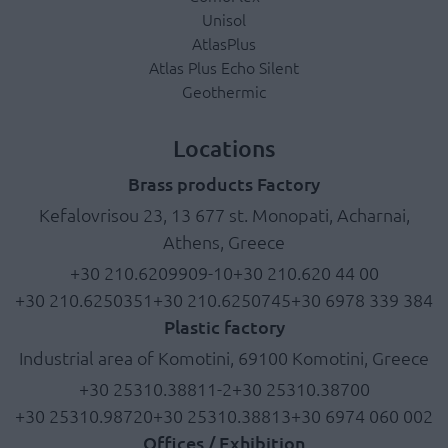
Unisol
AtlasPlus
Atlas Plus Echo Silent
Geothermic
Locations
Brass products Factory
Kefalovrisou 23, 13 677 st. Monopati, Acharnai,
Athens, Greece
+30 210.6209909-10
+30 210.620 44 00
+30 210.6250351
+30 210.6250745
+30 6978 339 384
Plastic factory
Industrial area of Komotini, 69100 Komotini, Greece
+30 25310.38811-2
+30 25310.38700
+30 25310.98720
+30 25310.38813
+30 6974 060 002
Offices / Exhibition