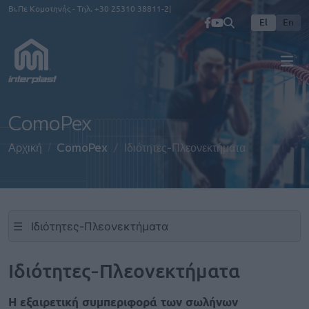
Παράκαμψη προς το κυρίως περιεχόμενο
Βι.Πε Κομοτηνής - Τηλ.
+30 25310 38811-2
El
En
ComoPex
Αρχική
ComoPex
Ιδιότητες-Πλεονεκτήματα
☰
Ιδιότητες-Πλεονεκτήματα
Η εξαιρετική συμπεριφορά των σωλήνων