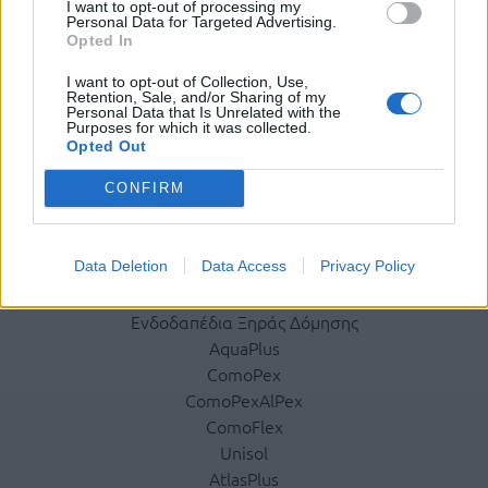
I want to opt-out of processing my
Personal Data for Targeted Advertising.
Η εταιρεία
Opted In
Ταυτότητα
I want to opt-out of Collection, Use,
Ιστορικό
Retention, Sale, and/or Sharing of my
Personal Data that Is Unrelated with the
Διεθνής Παρουσία
Purposes for which it was collected.
Κοινωνική Ευθύνη
Opted Out
Σεμινάρια
CONFIRM
Έκθεση Εικόνων
Προϊόντα
Data Deletion
Data Access
Privacy Policy
Ενδοδαπέδια
Ενδοδαπέδια Ξηράς Δόμησης
AquaPlus
ComoPex
ComoPexAlPex
ComoFlex
Unisol
AtlasPlus