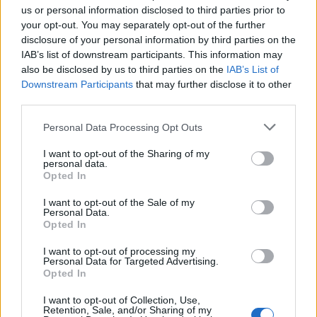
us or personal information disclosed to third parties prior to
your opt-out. You may separately opt-out of the further
disclosure of your personal information by third parties on the
IAB’s list of downstream participants. This information may
Social Media
also be disclosed by us to third parties on the
IAB’s List of
Downstream Participants
that may further disclose it to other
third parties.
Personal Data Processing Opt Outs
Terms & Privacy Menu
Όροι Χρήσης
Πολιτική Απορρήτου
I want to opt-out of the Sharing of my
personal data.
Opted In
Η εταιρεία
I want to opt-out of the Sale of my
Personal Data.
Ταυτότητα
Opted In
Ιστορικό
I want to opt-out of processing my
Διεθνής Παρουσία
Personal Data for Targeted Advertising.
Κοινωνική Ευθύνη
Opted In
Σεμινάρια
I want to opt-out of Collection, Use,
Έκθεση Εικόνων
Retention, Sale, and/or Sharing of my