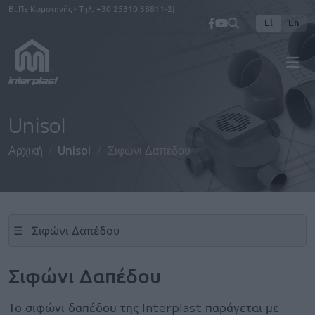
Παράκαμψη προς το κυρίως περιεχόμενο
Βι.Πε Κομοτηνής - Τηλ.
+30 25310 38811-2
El
En
Unisol
Αρχική
Unisol
Σιφώνι Δαπέδου
☰
Σιφώνι Δαπέδου
Το σιφώνι δαπέδου της Interplast παράγεται με