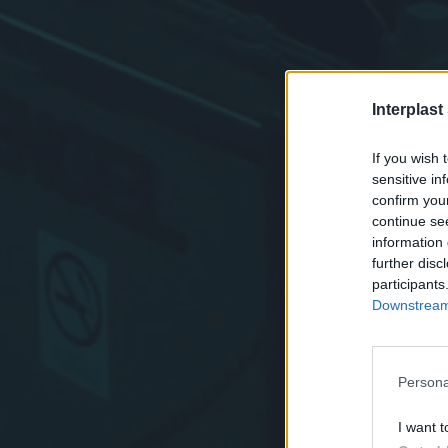
Interplast
If you wish 
sensitive in
confirm you
continue se
information 
further disc
participants
Downstream 
Persona
I want t