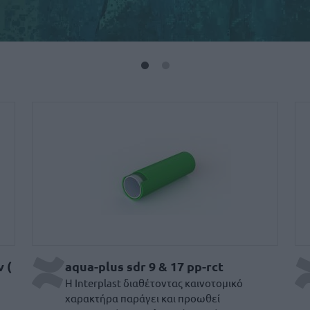
σωληνώσεων ( GF ) και εξα
Aqua-Plus SDR 9 & 17 PP
A
 (
aqua-plus sdr 9 & 17 pp-rct
Η Interplast διαθέτοντας καινοτομικό
χαρακτήρα παράγει και προωθεί