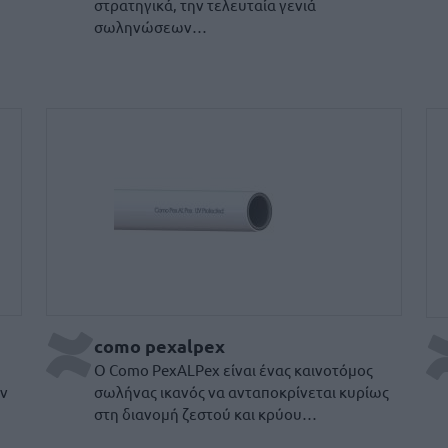
στρατηγικά, την τελευταία γενιά
σωληνώσεων…
Como PexAlPex
Σ
como pexalpex
Ο Como PexALPex είναι ένας καινοτόμος
ων
σωλήνας ικανός να ανταποκρίνεται κυρίως
στη διανομή ζεστού και κρύου…