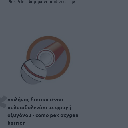
Plus Prins βιομηχανοποιώντας την…
ωλήνας Δικτυωμένου Πολυαιθ
σωλήνας δικτυωμένου
πολυαιθυλενίου με φραγή
οξυγόνου - como pex oxygen
barrier