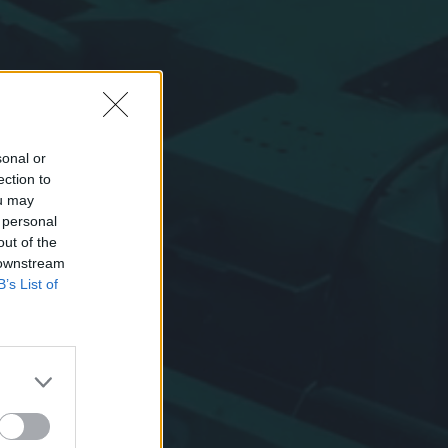
sonal or
ection to
ou may
 personal
out of the
 downstream
B’s List of