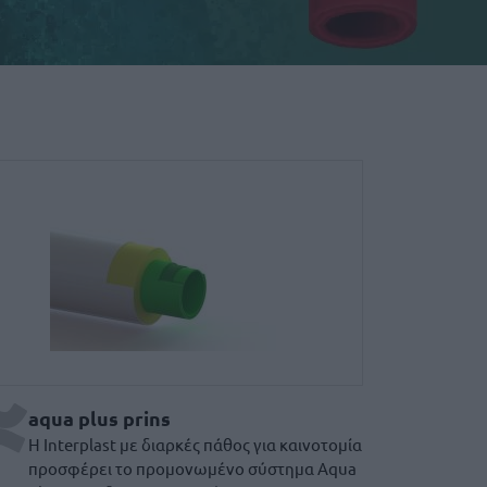
ρτημάτων υψηλής πυραντοχή
-RCT
qua Plus Prins
aqua plus prins
Η Interplast με διαρκές πάθος για καινοτομία
προσφέρει το προμονωμένο σύστημα Aqua