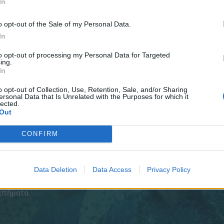
In
Αρχική Σελίδα
AquaPlus
ComoPex
ComoPexAlPex
ComoFlex
Unisol
A
o opt-out of the Sale of my Personal Data.
In
to opt-out of processing my Personal Data for Targeted
ing.
In
o opt-out of Collection, Use, Retention, Sale, and/or Sharing
ersonal Data that Is Unrelated with the Purposes for which it
lected.
Out
CONFIRM
μπορική
29. Ο
ικές
Data Deletion
Data Access
Privacy Policy
α
σταση,
υστήματα