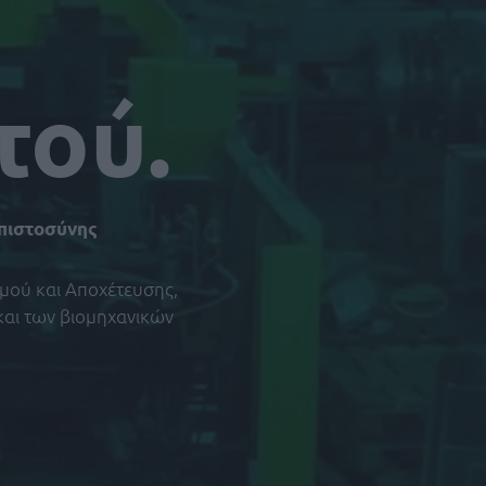
τού.
μπιστοσύνης
μού και Αποχέτευσης,
και των βιομηχανικών