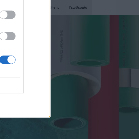
tlasPlus
Atlas Plus Echo Silent
Γεωθερμία