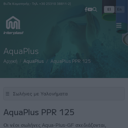
Παράκαμψη προς το κυρίως περιεχόμενο
Βι.Πε Κομοτηνής - Τηλ.
+30 25310 38811-2
El
En
AquaPlus
Αρχική
AquaPlus
AquaPlus PPR 125
☰
AquaPlus PPR 125
Οι νέοι σωλήνες Aqua-Plus-GF σχεδιάζονται,