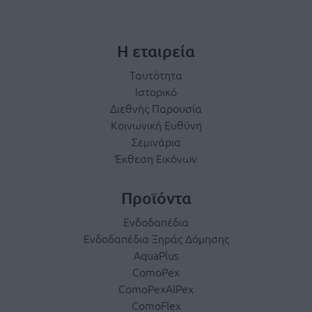
Η εταιρεία
Ταυτότητα
Ιστορικό
Διεθνής Παρουσία
Κοινωνική Ευθύνη
Σεμινάρια
Έκθεση Εικόνων
Προϊόντα
Ενδοδαπέδια
Ενδοδαπέδια Ξηράς Δόμησης
AquaPlus
ComoPex
ComoPexAlPex
ComoFlex