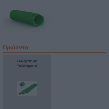
Προϊόντα
Σωλήνας με Υαλόνηματα
Σωλήνας με
Υαλόνηματα