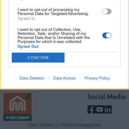
I want to opt-out of processing my
Personal Data for Targeted Advertising.
ΕΓΓΡΑΦΕΙΤΕ ΓΙΑ ΝΑ ΠΑΙΡΝΕΤΕ ΤΙΣ
Opted In
ΤΕΛΕΥΤΑΙΕΣ ΜΑΣ ΕΝΗΜΕΡΩΣΕΙΣ
I want to opt-out of Collection, Use,
Retention, Sale, and/or Sharing of my
Personal Data that Is Unrelated with the
Purposes for which it was collected.
Opted Out
ΕΓΓΡΑΦΗ
CONFIRM
Data Deletion
Data Access
Privacy Policy
Social Media
Terms & Privacy Menu
Όροι Χρήσης
Πολιτική Απορρήτου