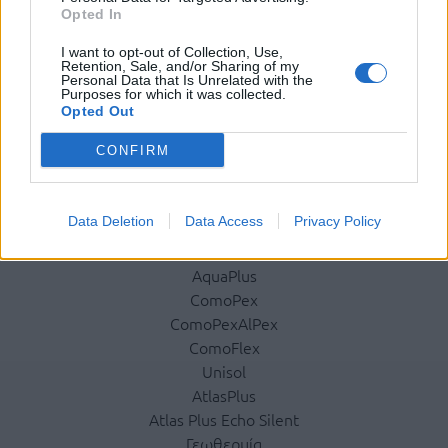
Ταυτότητα
Opted In
Ιστορικό
I want to opt-out of Collection, Use,
Διεθνής Παρουσία
Retention, Sale, and/or Sharing of my
Personal Data that Is Unrelated with the
Κοινωνική Ευθύνη
Purposes for which it was collected.
Σεμινάρια
Opted Out
Έκθεση Εικόνων
CONFIRM
Προϊόντα
Data Deletion
Data Access
Privacy Policy
Ενδοδαπέδια
Ενδοδαπέδια Ξηράς Δόμησης
AquaPlus
ComoPex
ComoPexAlPex
ComoFlex
Unisol
AtlasPlus
Atlas Plus Echo Silent
Γεωθερμία