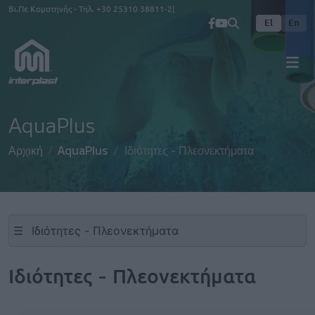
Παράκαμψη προς το κυρίως περιεχόμενο
Βι.Πε Κομοτηνής - Τηλ.
+30 25310 38811-2
El
En
AquaPlus
Αρχική
AquaPlus
Ιδιότητες - Πλεονεκτήματα
☰
Ιδιότητες - Πλεονεκτήματα