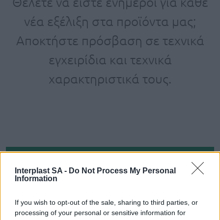
Θέλετε να είστε ενήμεροι για κάθε
νέα εξέλιξη στα προϊόντα μας;
Αποκτήστε πρόσβαση σε τεχνικά
εγχειρίδια και τεχνικά
χαρακτηριστικά τους.
Interplast SA -
Do Not Process My Personal
Information
ΕΓΓΡΑΦΕΙΤΕ ΓΙΑ ΝΑ ΠΑΙΡΝΕΤΕ ΤΙΣ
If you wish to opt-out of the sale, sharing to third parties, or
ΤΕΛΕΥΤΑΙΕΣ ΜΑΣ ΕΝΗΜΕΡΩΣΕΙΣ
processing of your personal or sensitive information for