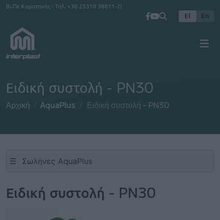
Παράκαμψη προς το κυρίως περιεχόμενο
Βι.Πε Κομοτηνής - Τηλ.
+30 25310 38811-2
El
En
Ειδική συστολή - PN30
Αρχική
AquaPlus
Ειδική συστολή - PN30
☰
Ειδική συστολή - PN30