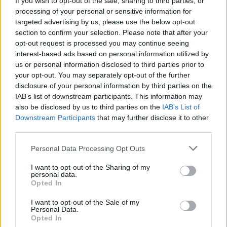
If you wish to opt-out of the sale, sharing to third parties, or
Terms & Privacy Menu
Όροι Χρήσης
Πολιτική Απορρήτου
processing of your personal or sensitive information for
targeted advertising by us, please use the below opt-out
section to confirm your selection. Please note that after your
opt-out request is processed you may continue seeing
Η εταιρεία
interest-based ads based on personal information utilized by
us or personal information disclosed to third parties prior to
Ταυτότητα
your opt-out. You may separately opt-out of the further
Ιστορικό
disclosure of your personal information by third parties on the
Διεθνής Παρουσία
IAB’s list of downstream participants. This information may
Κοινωνική Ευθύνη
also be disclosed by us to third parties on the
IAB’s List of
Σεμινάρια
Downstream Participants
that may further disclose it to other
Έκθεση Εικόνων
third parties.
Personal Data Processing Opt Outs
Προϊόντα
I want to opt-out of the Sharing of my
Ενδοδαπέδια
personal data.
Opted In
Ενδοδαπέδια Ξηράς Δόμησης
AquaPlus
I want to opt-out of the Sale of my
Personal Data.
ComoPex
Opted In
ComoPexAlPex