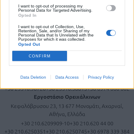
ComoFlex
I want to opt-out of processing my
Personal Data for Targeted Advertising.
Unisol
Opted In
AtlasPlus
Atlas Plus Echo Silent
I want to opt-out of Collection, Use,
Retention, Sale, and/or Sharing of my
Γεωθερμία
Personal Data that Is Unrelated with the
Purposes for which it was collected.
Opted Out
Τοποθεσία
CONFIRM
Έδρα|Εργοστάσιο Πλαστικών
ΒΙ.ΠΕ. Κομοτηνής, 69100 Κομοτηνή, Ελλάδα
Data Deletion
Data Access
Privacy Policy
+30 25310.38811-2
+30 25310.38700
+30 25310.98720
+30 25310.38813
+30 6974 060 002
Εργοστάσιο Ορειχάλκινων
Κεφαλόβρυσου 23, 13 677 Μονομάτι, Αχαρναί,
Αθήνα, Ελλάδα
+30 210.6209909-10
+30 210.620 44 00
+30 210.6250351
+30 210.6250745
+30 6978 339 384